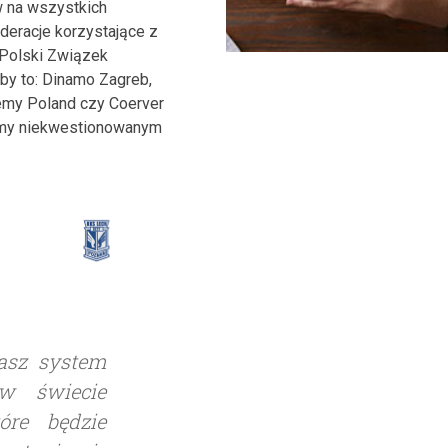
w na wszystkich
deracje korzystające z
 Polski Związek
by to: Dinamo Zagreb,
emy Poland czy Coerver
eśmy niekwestionowanym
nasz system
w świecie
óre będzie