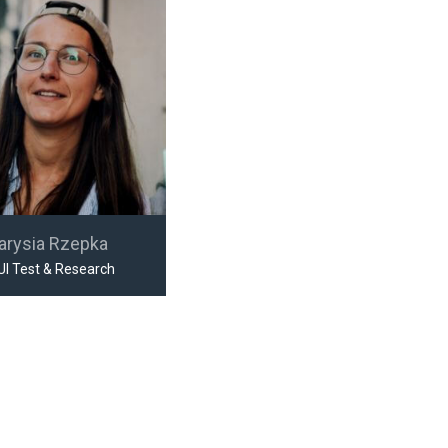
arysia Rzepka
UI Test & Research