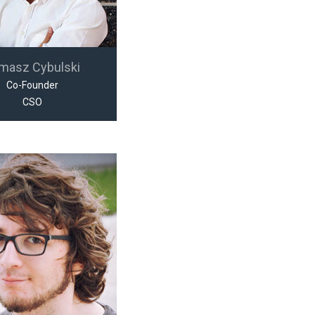
masz Cybulski
Co-Founder
CSO