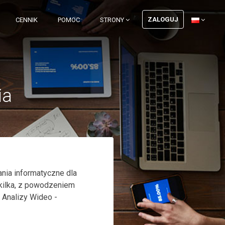
ZALOGUJ
CENNIK
POMOC
STRONY
ia
ania informatyczne dla
kilka, z powodzeniem
 Analizy Wideo -