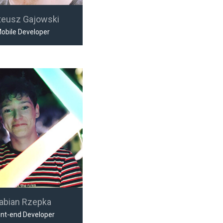
teusz Gajowski
obile Developer
abian Rzepka
ont-end Developer