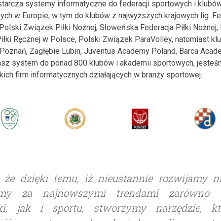
tarcza systemy informatyczne do federacji sportowych i klubó
h w Europie, w tym do klubów z najwyższych krajowych lig. Fe
Polski Związek Piłki Nożnej, Słoweńska Federacja Piłki Nożnej,
łki Ręcznej w Polsce, Polski Związek ParaVolley, natomiast klu
 Poznań, Zagłębie Lubin, Juventus Academy Poland, Barca Acad
nasz system do ponad 800 klubów i akademii sportowych, jest
ich firm informatycznych działających w branży sportowej.
 że dzięki temu, iż nieustannie rozwijamy 
my za najnowszymi trendami zarówno 
ki, jak i sportu, stworzymy narzędzie, kt