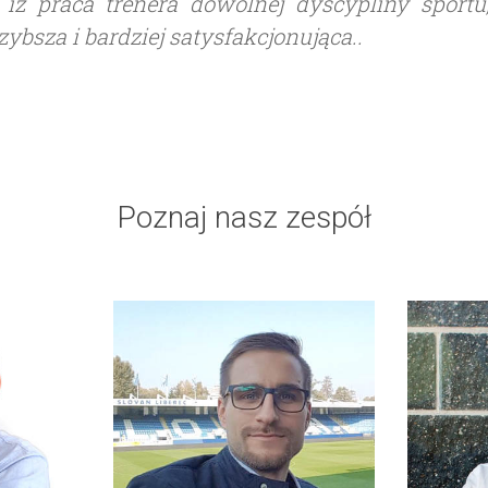
 iż praca trenera dowolnej dyscypliny sportu,
zybsza i bardziej satysfakcjonująca..
Poznaj nasz zespół