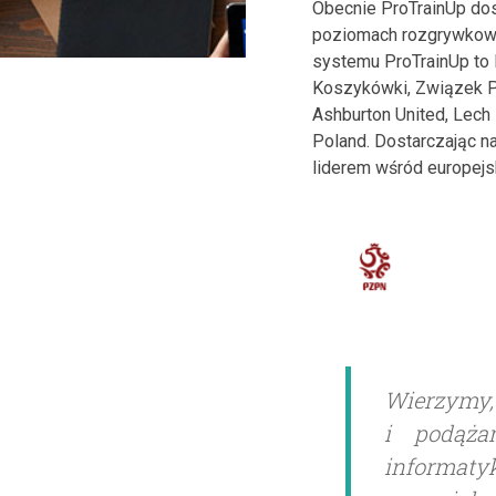
Obecnie ProTrainUp dos
poziomach rozgrywkowyc
systemu ProTrainUp to 
Koszykówki, Związek Pi
Ashburton United, Lech
Poland. Dostarczając 
liderem wśród europejsk
Wierzymy,
i podąża
informaty