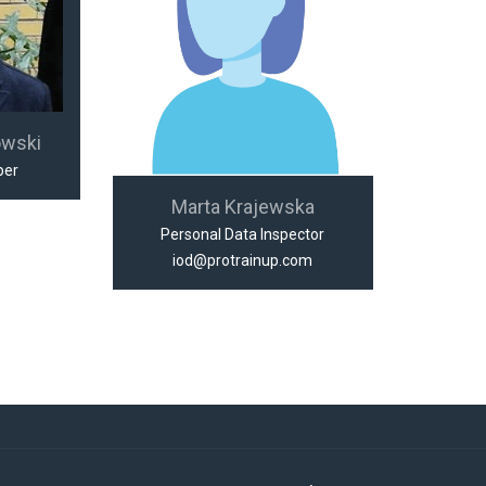
owski
per
Marta Krajewska
Personal Data Inspector
iod@protrainup.com