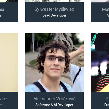
Sylwester Myśliwiec
nia
Ma
Lead Developer
r
M
wicz
Aleksander Veličković
F
er
Software & AI Developer
Fr