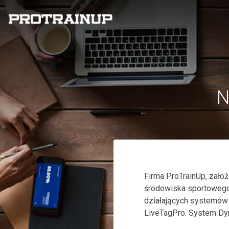
N
Firma ProTrainUp, założ
środowiska sportowego
działających systemów 
LiveTagPro. System Dyn