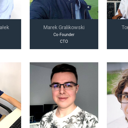
ałek
Marek Gralikowski
To
Co-Founder
CTO