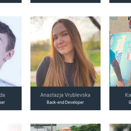
jda
Anastazja Vrublevska
Ka
per
Back-end Developer
G