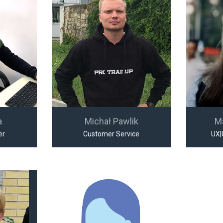
a
Michał Pawlik
M
er
Customer Service
UX|